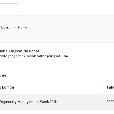
hboard
Home
omba Tingkat Nasional
lomba yang berhasil mendapatkan peringkat juara
ries
g Lomba
Tah
Enginering Management Week 10th
202